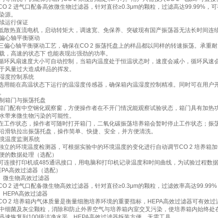
 CO 2 进气口配备高效微生物过滤器，针对直径≥0.3μm的颗粒，过滤高达99.99%
染源。
续运行保证
 低散热直流电机，启动转矩大，调速宽、免保养、突破现有国产振荡器无法长时间连
偏心轴平衡驱动
 三偏心轴平衡驱动工艺，确保在CO 2 振荡托盘上的样品都以同样的转速振荡。承重耐
载，高速的状态下 也能表现出强劲的功率。
 循环风扇速度大小可自动控制，当箱内温度处于恒温状态时，速度会减小，循环风速
于风量过大造成样品的挥发。
湿度控制系统
 选用能在高温状态下运行的温湿度传感器，确保箱内温湿度控制精准。同时可在用户
。
制箱门与振荡托盘
 箱门配有中空钢化观察窗，方便操作者在不开门情况能观察试验状态，箱门具有加热
水带来微生物污染的可能性。
 在工作状态，操作者可随时打开箱门，二氧化碳振荡培养箱会暂时停止工作状态；振
沿滑轨拉出振荡托盘，操作简单、快捷、安全，并方便清洗。
境温度监测系统
 独立的环境温度检测器，可根据实验中的环境温度的变化进行自动调节CO 2 培养箱
便的数据处理（选配）
 可连接打印机或485通讯接口，用电脑和打印机记录温度和时间曲线，为试验过程数
EPA高效过滤器（选配）
、微生物高效过滤器
 CO 2 进气口配备微生物高效过滤器，针对直径≥0.3μm的颗粒，过滤效率高达99.9
、HEPA高效过滤器
 CO 2 培养箱内气体质量是衡量细胞培养环境的重要指标，HEPA高效过滤器可有效
中细菌及灰尘颗粒，消除和防止外界空气与培养箱内室交叉污染，使培养箱内始终处
迅速恢复到100级洁净水平。HEPA高效过滤器拆装方便，无需工具。