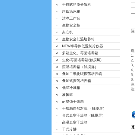
手持式均质分散机
超低温冰箱
洁净工作台
生物安全柜
注
离心机
生物安全低温培养箱
NEW半导体低温制冷仪器
选
多箱生化、霉菌培养箱
1
生化/霉菌培养箱(触摸屏)
2
3
恒温培养箱（触摸屏）
4
叠加二氧化碳振荡培养箱
5
6
叠加式振荡培养箱
注
低温冷藏箱
注
液氮罐
耐腐蚀干燥箱
干燥箱自然对流 （触摸屏）
台式真空干燥箱（触摸屏）
高温真空干燥箱
其
干式冷阱