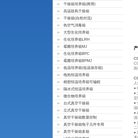
干燥箱培养箱(两用)
高温鼓风干燥箱
干燥箱(自然对流)
热空气消毒箱
大型生化培养箱
生化培养箱LRH
霉菌培养箱MJ
产
生化培养箱BPC
C
霉菌培养箱BPMJ
C
低温培养箱(低温保存箱)
而
电热恒温培养箱
C
精密恒温培养箱可编程
人
●
隔水式恒温培养箱
●
微生物培养箱
定
●
台式真空干燥箱
温
立式真空干燥箱
●
真空干燥箱数显控制
清
●
真空干燥箱电子元件专用
二
真空干燥箱多箱
●
关