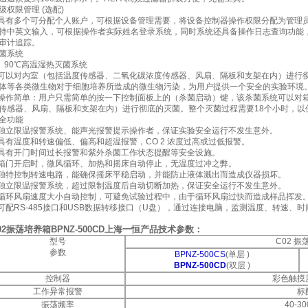
级权限管理 (选配)
 具有多个可分配个人账户，可根据设备管理需要，将设备控制器操作权限分配为管理
持中英文输入，可根据操作者实际姓名登录系统，同时系统还具备操作日志查询功能
审计追踪。
菌系统
、90℃高温湿热灭菌系统
 可以对内室（包括温度传感器、二氧化碳浓度传感器、风扇、隔板和支架在内）进行
体等各类微生物对于细胞培养所造成的微生物污染，为用户提供一个安全的实验环境
 操作简单：用户只需简单的按一下控制面板上的（杀菌启动）键，该杀菌系统可以对
传感器、风扇、隔板和支架在内）进行彻底的灭菌。整个灭菌过程需要18个小时，以
全功能
 独立限温报警系统、能声光报警提示操作者，保证实验安全运行不发生意外。
 具有温度和转速偏低、偏高和超温报警，CO 2 浓度过高或过低报警。
 具有开门时间过长报警和紫外杀菌工作状态提醒等安全设施。
 箱门开启时，微风循环、加热和摇床自动停止，无温度过冲之弊。
 独特控制转速电路，能确保摇床平稳启动，并能防止液体溅出而造成仪器损坏。
 独立限温报警系统，超过限制温度后自动切断加热，保证安全运行不发生意外。
 循环风扇速度大小自动控制，可避免试验过程中，由于循环风扇过快而造成样品挥发
 可配RS-485接口和USB数据转移接口（U盘），通过连接电脑，监测温度、转速、
02振荡培养箱BPNZ-500CD上海一恒产品技术参数：
型号
C02 
参数
BPNZ-500CS
(单层 )
BPNZ-500CD
(双层 )
控制器
彩色触摸
工作异常报警
标
振荡频率
40-30