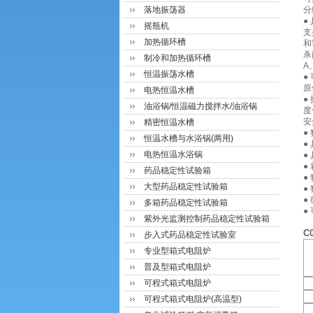
落地振荡器
分
●
摇瓶机
支
加热循环槽
和
杀
制冷和加热循环槽
A
恒温振荡水槽
●
原
电热恒温水槽
●
油浴锅/恒温磁力搅拌水/油浴锅
度
安
精密恒温水槽
●
恒温水槽与水浴锅(两用)
●
电热恒温水浴锅
●
●
药品稳定性试验箱
●
大型药品稳定性试验箱
●
●
多箱药品稳定性试验箱
●
紫外光监测控制药品稳定性试验箱
C
步入式药品稳定性试验室
专业型箱式电阻炉
普及型箱式电阻炉
可程式箱式电阻炉
可程式箱式电阻炉(高温型)